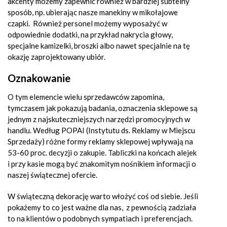
akcenty możemy zapewnić również w bardziej subtelny
sposób, np. ubierając nasze manekiny w mikołajowe
czapki. Również personel możemy wyposażyć w
odpowiednie dodatki, na przykład nakrycia głowy,
specjalne kamizelki, broszki albo nawet specjalnie na tę
okazję zaprojektowany ubiór.
Oznakowanie
O tym elemencie wielu sprzedawców zapomina,
tymczasem jak pokazują badania, oznaczenia sklepowe są
jednym z najskuteczniejszych narzędzi promocyjnych w
handlu. Według POPAI (Instytutu ds. Reklamy w Miejscu
Sprzedaży) różne formy reklamy sklepowej wpływają na
53-60 proc. decyzji o zakupie. Tabliczki na końcach alejek
i przy kasie mogą być znakomitym nośnikiem informacji o
naszej świątecznej ofercie.
W świąteczną dekorację warto włożyć coś od siebie. Jeśli
pokażemy to co jest ważne dla nas, z pewnością zadziała
to na klientów o podobnych sympatiach i preferencjach.