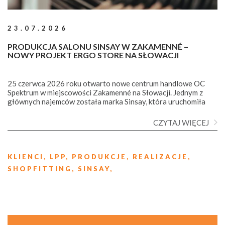
23.07.2026
PRODUKCJA SALONU SINSAY W ZAKAMENNÉ –
NOWY PROJEKT ERGO STORE NA SŁOWACJI
25 czerwca 2026 roku otwarto nowe centrum handlowe OC
Spektrum w miejscowości Zakamenné na Słowacji. Jednym z
głównych najemców została marka Sinsay, która uruchomiła
tu salon o powierzchni 624 mkw. Zespół Ergo Store
odpowiadał za przygotowanie sklepu.
CZYTAJ WIĘCEJ
KLIENCI,
LPP,
PRODUKCJE,
REALIZACJE,
SHOPFITTING,
SINSAY,