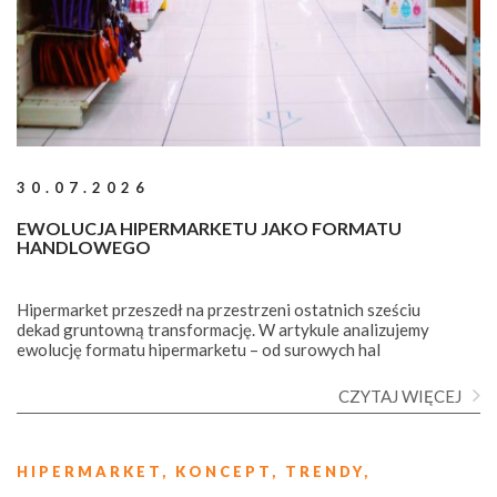
30.07.2026
EWOLUCJA HIPERMARKETU JAKO FORMATU
HANDLOWEGO
Hipermarket przeszedł na przestrzeni ostatnich sześciu
dekad gruntowną transformację. W artykule analizujemy
ewolucję formatu hipermarketu – od surowych hal
przemysłowych z lat 60. po współczesne, hybrydowe
przestrzenie doświadczeń zakupowych.
CZYTAJ WIĘCEJ
HIPERMARKET,
KONCEPT,
TRENDY,